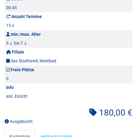
00:45
Anzahl Termine
15 x
min./max. Alter
5 J. bis 7 J.
Filiale
das Stadtwerk.Westbad
Freie Plätze
0
Info
inkl. Eintritt
180,00 €
Ausgebucht
Kurstermine
weitere Kurszeiten