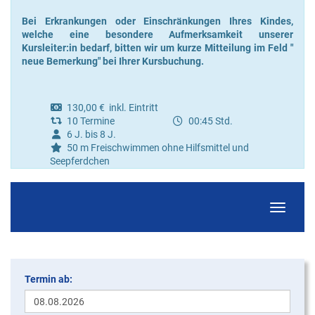
Bei Erkrankungen oder Einschränkungen Ihres Kindes,
welche eine besondere Aufmerksamkeit unserer
Kursleiter:in bedarf, bitten wir um kurze Mitteilung im Feld "
neue Bemerkung" bei Ihrer Kursbuchung.
130,00 € inkl. Eintritt
10 Termine
00:45 Std.
6 J. bis 8 J.
50 m Freischwimmen ohne Hilfsmittel und
Seepferdchen
Navigati
Termin ab: