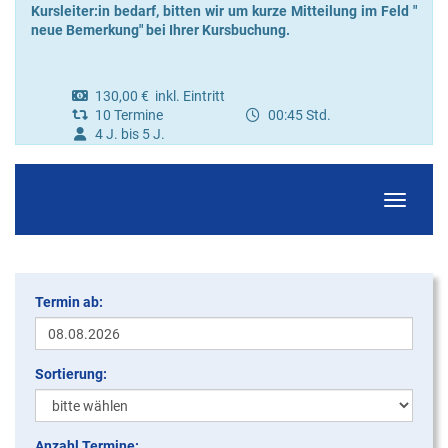
Kursleiter:in bedarf, bitten wir um kurze Mitteilung im Feld "
neue Bemerkung" bei Ihrer Kursbuchung.
130,00 € inkl. Eintritt
10 Termine
00:45 Std.
4 J. bis 5 J.
Navigati
Termin ab:
Sortierung:
Anzahl Termine: