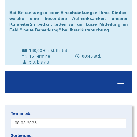
Bei Erkrankungen oder Einschränkungen Ihres Kindes,
welche eine besondere Aufmerksamkeit unserer
Kursleiter:in bedarf, bitten wir um kurze Mitteilung im
Feld " neue Bemerkung" bei Ihrer Kursbuchung.
180,00 € inkl. Eintritt
15 Termine
00:45 Std.
5 J. bis 7 J.
Navigati
Termin ab:
Sortierung: