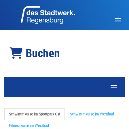
Menü 
Buchen
Navigati
Schwimmkurse im Sportpark Ost
Schwimmkurse im Westbad
Fitnesskurse im Westbad